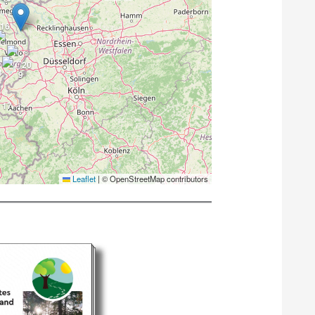
16
4
20
3
9
17
Leaflet
|
© OpenStreetMap contributors