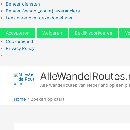
Beheer diensten
Beheer {vendor_count} leveranciers
Lees meer over deze doeleinden
Accepteren
Weigeren
Bekijk voorkeuren
Vo
Cookiebeleid
Privacy Policy
Ga
AlleWandelRoutes.
naar
de
Alle wandelroutes van Nederland op een pl
inhoud
Home
Zoeken op kaart