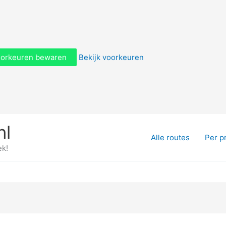
orkeuren bewaren
Bekijk voorkeuren
nl
Alle routes
Per p
ek!