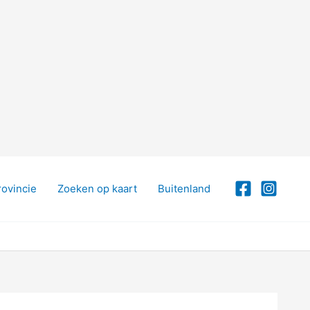
rovincie
Zoeken op kaart
Buitenland