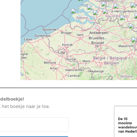
67
22
12
32
4
3
10
18
17
ndelboekje!
k het boekje naar je toe.