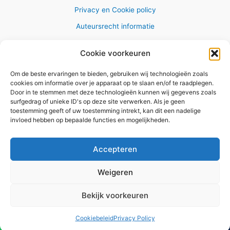
Privacy en Cookie policy
Auteursrecht informatie
Cookie voorkeuren
Om de beste ervaringen te bieden, gebruiken wij technologieën zoals
Copyright © 2026 AlleWandelRoutes.nl
cookies om informatie over je apparaat op te slaan en/of te raadplegen.
Door in te stemmen met deze technologieën kunnen wij gegevens zoals
surfgedrag of unieke ID's op deze site verwerken. Als je geen
toestemming geeft of uw toestemming intrekt, kan dit een nadelige
invloed hebben op bepaalde functies en mogelijkheden.
Vul hier je e-mail adres in om het
GRATIS wandelboekje te
Accepteren
ontvangen
Weigeren
✕
Bekijk voorkeuren
Versturen
Cookiebeleid
Privacy Policy