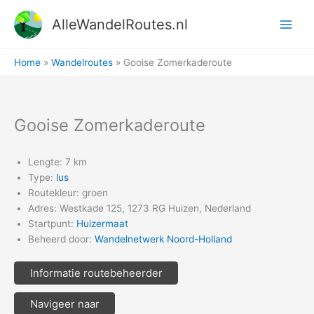
Ga
AlleWandelRoutes.nl
naar
de
inhoud
Home
Wandelroutes
Gooise Zomerkaderoute
Gooise Zomerkaderoute
Lengte: 7 km
Type:
lus
Routekleur: groen
Adres: Westkade 125, 1273 RG Huizen, Nederland
Startpunt:
Huizermaat
Beheerd door:
Wandelnetwerk Noord-Holland
Informatie routebeheerder
Navigeer naar