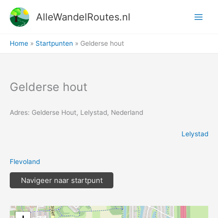
Ga
AlleWandelRoutes.nl
naar
de
inhoud
Home
Startpunten
Gelderse hout
Gelderse hout
Adres: Gelderse Hout, Lelystad, Nederland
Lelystad
Flevoland
Navigeer naar startpunt