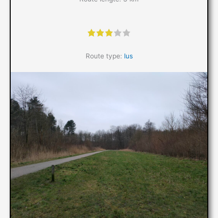
"]
Route type:
lus