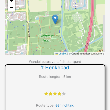
+
−
Leaflet
|
© OpenStreetMap contributors
Wandelroutes vanaf dit startpunt
’t Henkepad
Route lengte: 1.5 km
"]
Route type:
één richting