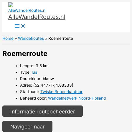
Ga
naar
AlleWandelRoutes.nl
de
inhoud
Home
Wandelroutes
Roemerroute
Roemerroute
Lengte: 3.8 km
Type:
lus
Routekleur: blauw
Adres: {52.447717,4.88333}
Startpunt:
Twiske Beheerkantoor
Beheerd door:
Wandelnetwerk Noord-Holland
Informatie routebeheerder
Navigeer naar