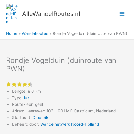
Ga
naar
AlleWandelRoutes.nl
de
inhoud
Home
Wandelroutes
Rondje Vogelduin (duinroute van PWN)
Rondje Vogelduin (duinroute van
PWN)
4.5 of 5 stars
Lengte: 8.6 km
Type:
lus
Routekleur: geel
Adres: Heereweg 103, 1901 MC Castricum, Nederland
Startpunt:
Diederik
Beheerd door:
Wandelnetwerk Noord-Holland