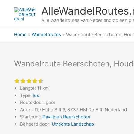
Ga
AlleWandelRoutes.
naar
de
Alle wandelroutes van Nederland op een pl
inhoud
Home
Wandelroutes
Wandelroute Beerschoten, Hou
Wandelroute Beerschoten, Houd
4.5 of 5 stars
Lengte: 11 km
Type:
lus
Routekleur: geel
Adres: De Holle Bilt 6, 3732 HM De Bilt, Nederland
Startpunt:
Paviljoen Beerschoten
Beheerd door:
Utrechts Landschap