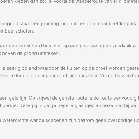
u moeten kiezen dan zou ik vooral de wandelroute van 11 kilome
landgoed staat een prachtig landhuis en een mooi beeldenpark. D
van Beerschoten.
meer een verwilderd bos, met op een plek een open zandvlakte. 
 boven de grond uitsteken.
uk is zeer glooiend waardoor de kuiten op de proef worden geste
e verte kun je een imponerend landhuis zien. Via de bossen loo
n gele lijn. Op vrijwel de gehele route is de route eenvoudig 
t bordje. Deze pijl moet je negeren, aangezien deze niet bij de 
de waterdichte wandelschoenen zijn daarom geen overbodige lu