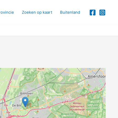
rovincie
Zoeken op kaart
Buitenland