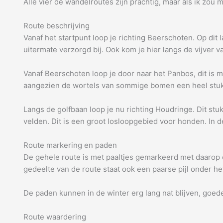
Alle vier de wandelroutes zijn prachtig, maar als ik zo
Route beschrijving
Vanaf het startpunt loop je richting Beerschoten. Op dit 
uitermate verzorgd bij. Ook kom je hier langs de vijver 
Vanaf Beerschoten loop je door naar het Panbos, dit is 
aangezien de wortels van sommige bomen een heel stuk
Langs de golfbaan loop je nu richting Houdringe. Dit st
velden. Dit is een groot losloopgebied voor honden. In d
Route markering en paden
De gehele route is met paaltjes gemarkeerd met daarop ee
gedeelte van de route staat ook een paarse pijl onder he
De paden kunnen in de winter erg lang nat blijven, goe
Route waardering