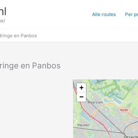
nl
Alle routes
Per p
ek!
dringe en Panbos
ringe en Panbos
+
−