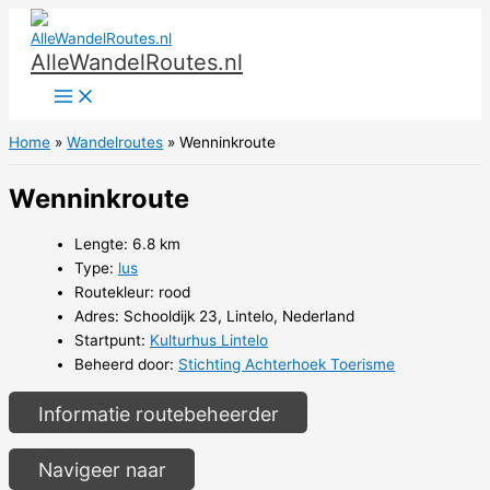
Ga
naar
AlleWandelRoutes.nl
de
inhoud
Home
Wandelroutes
Wenninkroute
Wenninkroute
Lengte: 6.8 km
Type:
lus
Routekleur: rood
Adres: Schooldijk 23, Lintelo, Nederland
Startpunt:
Kulturhus Lintelo
Beheerd door:
Stichting Achterhoek Toerisme
Informatie routebeheerder
Navigeer naar