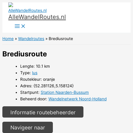
Ga
naar
AlleWandelRoutes.nl
de
inhoud
Home
Wandelroutes
Brediusroute
Brediusroute
Lengte: 10.1 km
Type:
lus
Routekleur: oranje
Adres: {52.281126,5.158124}
Startpunt:
Station Naarden-Bussum
Beheerd door:
Wandelnetwerk Noord-Holland
Informatie routebeheerder
Navigeer naar