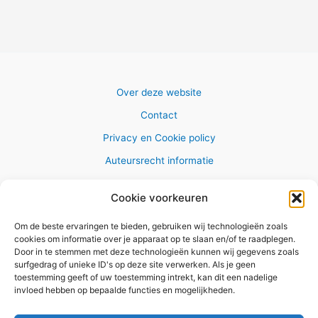
Over deze website
Contact
Privacy en Cookie policy
Auteursrecht informatie
Cookie voorkeuren
Om de beste ervaringen te bieden, gebruiken wij technologieën zoals
Copyright © 2026 AlleWandelRoutes.nl
cookies om informatie over je apparaat op te slaan en/of te raadplegen.
Door in te stemmen met deze technologieën kunnen wij gegevens zoals
surfgedrag of unieke ID's op deze site verwerken. Als je geen
toestemming geeft of uw toestemming intrekt, kan dit een nadelige
invloed hebben op bepaalde functies en mogelijkheden.
Vul hier je e-mail adres in om het