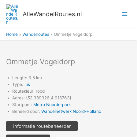
Ga
naar
AlleWandelRoutes.nl
de
inhoud
Home
Wandelroutes
Ommetje Vogeldorp
Ommetje Vogeldorp
Lengte: 3.5 km
Type:
lus
Routekleur: rood
Adres: {52.389326,4.918763}
Startpunt:
Metro Noorderpark
Beheerd door:
Wandelnetwerk Noord-Holland
Informatie routebeheerder