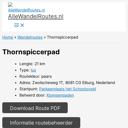
Ga
naar
AlleWandelRoutes.nl
de
inhoud
Home
Wandelroutes
Thornspiccerpad
Thornspiccerpad
Lengte: 21 km
Type:
lus
Routekleur: paars
Adres: Zwolscheweg 1T, 8081 CG Elburg, Nederland
Startpunt:
Parkeerplaats het Schootsveld
Beheerd door:
Klompenpaden
Download Route PDF
Informatie routebeheerder