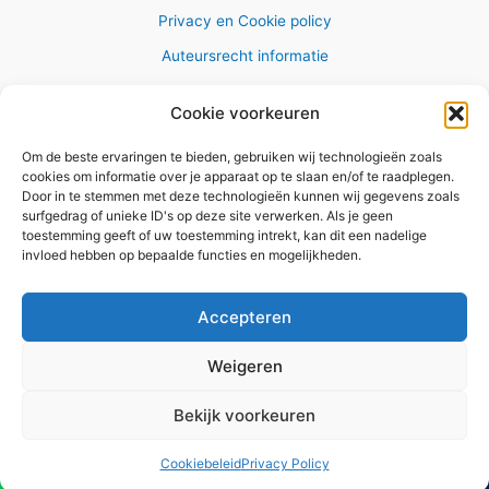
Privacy en Cookie policy
Auteursrecht informatie
Cookie voorkeuren
Om de beste ervaringen te bieden, gebruiken wij technologieën zoals
Copyright © 2026 AlleWandelRoutes.nl
cookies om informatie over je apparaat op te slaan en/of te raadplegen.
Door in te stemmen met deze technologieën kunnen wij gegevens zoals
surfgedrag of unieke ID's op deze site verwerken. Als je geen
toestemming geeft of uw toestemming intrekt, kan dit een nadelige
invloed hebben op bepaalde functies en mogelijkheden.
Vul hier je e-mail adres in om het
GRATIS wandelboekje te
Accepteren
ontvangen
Weigeren
✕
Bekijk voorkeuren
Versturen
Cookiebeleid
Privacy Policy