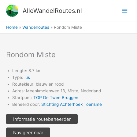
Ga
AlleWandelRoutes.nl
naar
de
inhoud
Home
Wandelroutes
Rondom Miste
Rondom Miste
Lengte: 8.7 km
Type:
lus
Routekleur: blauw en rood
Adres: Meenkmolenweg 13, Miste, Nederland
Startpunt:
TOP De Twee Bruggen
Beheerd door:
Stichting Achterhoek Toerisme
Informatie routebeheerder
Navigeer naar