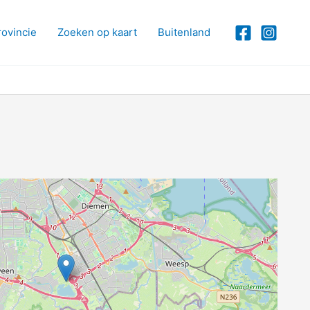
rovincie
Zoeken op kaart
Buitenland