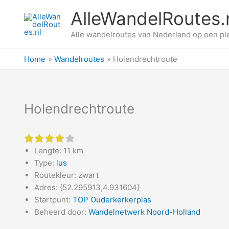
Ga
AlleWandelRoutes.
naar
de
Alle wandelroutes van Nederland op een pl
inhoud
Home
Wandelroutes
Holendrechtroute
Holendrechtroute
4 of 5 stars
Lengte: 11 km
Type:
lus
Routekleur: zwart
Adres: {52.295913,4.931604}
Startpunt:
TOP Ouderkerkerplas
Beheerd door:
Wandelnetwerk Noord-Holland