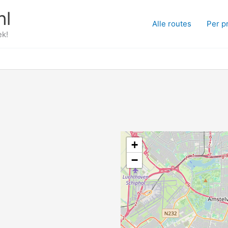
nl
Alle routes
Per p
ek!
+
−