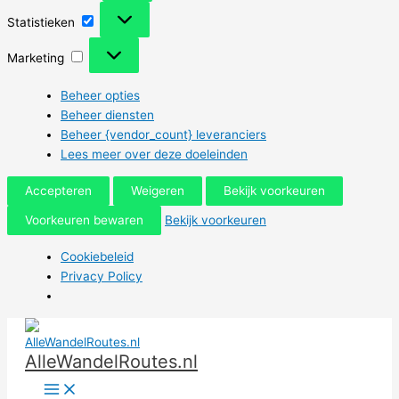
Statistieken
Statistieken
Marketing
Marketing
Beheer opties
Beheer diensten
Beheer {vendor_count} leveranciers
Lees meer over deze doeleinden
Accepteren
Weigeren
Bekijk voorkeuren
Voorkeuren bewaren
Bekijk voorkeuren
Cookiebeleid
Privacy Policy
Ga
naar
AlleWandelRoutes.nl
de
inhoud