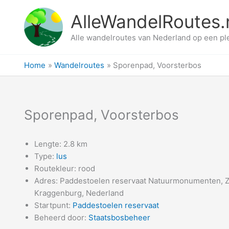
Ga
AlleWandelRoutes.
naar
de
Alle wandelroutes van Nederland op een pl
inhoud
Home
Wandelroutes
Sporenpad, Voorsterbos
Sporenpad, Voorsterbos
Lengte: 2.8 km
Type:
lus
Routekleur: rood
Adres: Paddestoelen reservaat Natuurmonumenten, 
Kraggenburg, Nederland
Startpunt:
Paddestoelen reservaat
Beheerd door:
Staatsbosbeheer