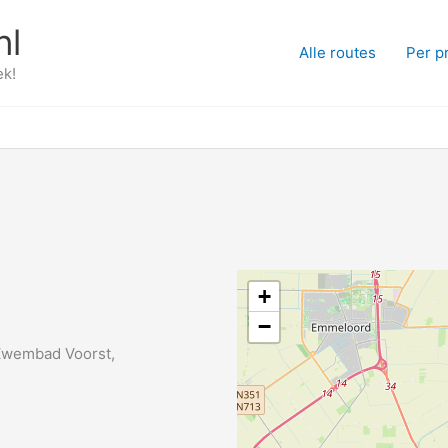
nl
Alle routes
Per p
ek!
+
−
Zwembad Voorst,