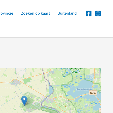
rovincie
Zoeken op kaart
Buitenland