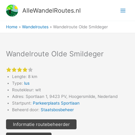
Ga
AlleWandelRoutes.nl
naar
de
inhoud
Home
Wandelroutes
Wandelroute Olde Smildeger
Wandelroute Olde Smildeger
4 of 5 stars
Lengte: 8 km
Type:
lus
Routekleur: wit
Adres: Sportlaan 1, 9423 PV, Hoogersmilde, Nederland
Startpunt:
Parkeerplaats Sportlaan
Beheerd door:
Staatsbosbeheer
Informatie routebeheerder