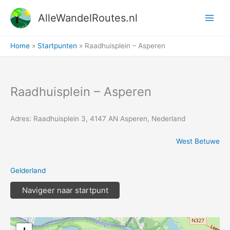
Ga
AlleWandelRoutes.nl
naar
de
inhoud
Home
Startpunten
Raadhuisplein – Asperen
Raadhuisplein – Asperen
Adres: Raadhuisplein 3, 4147 AN Asperen, Nederland
West Betuwe
Gelderland
Navigeer naar startpunt