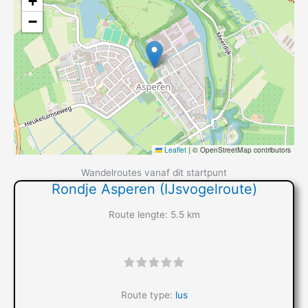
+
−
Leaflet
|
© OpenStreetMap contributors
Wandelroutes vanaf dit startpunt
Rondje Asperen (IJsvogelroute)
Route lengte: 5.5 km
"]
Route type:
lus