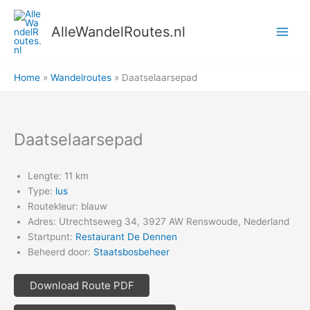
Ga
naar
AlleWandelRoutes.nl
de
inhoud
Home
Wandelroutes
Daatselaarsepad
Daatselaarsepad
Lengte: 11 km
Type:
lus
Routekleur: blauw
Adres: Utrechtseweg 34, 3927 AW Renswoude, Nederland
Startpunt:
Restaurant De Dennen
Beheerd door:
Staatsbosbeheer
Download Route PDF