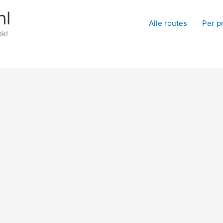
nl
Alle routes
Per p
ek!