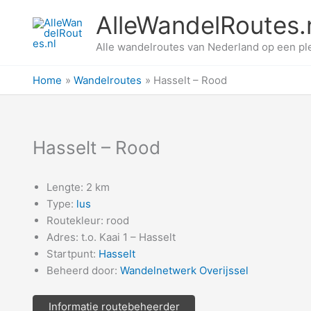
Ga
AlleWandelRoutes.
naar
de
Alle wandelroutes van Nederland op een pl
inhoud
Home
Wandelroutes
Hasselt – Rood
Hasselt – Rood
Lengte: 2 km
Type:
lus
Routekleur: rood
Adres: t.o. Kaai 1 – Hasselt
Startpunt:
Hasselt
Beheerd door:
Wandelnetwerk Overijssel
Informatie routebeheerder