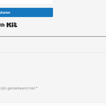
sturen
Built with Kit
n zijn gemarkeerd met
*