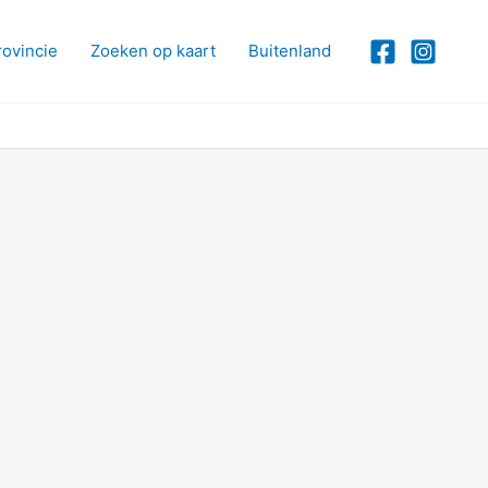
rovincie
Zoeken op kaart
Buitenland