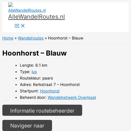
Ga
naar
AlleWandelRoutes.nl
de
inhoud
Home
Wandelroutes
Hoonhorst – Blauw
Hoonhorst – Blauw
Lengte: 6.1 km
Type:
lus
Routekleur: paars
Adres: Kerkstraat 7 – Hoonhorst
Startpunt:
Hoonhorst
Beheerd door:
Wandelnetwerk Overijssel
Informatie routebeheerder
Navigeer naar