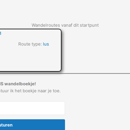
Wandelroutes vanaf dit startpunt
n
Route type:
lus
IS wandelboekje!
tuur ik het boekje naar je toe.
sturen