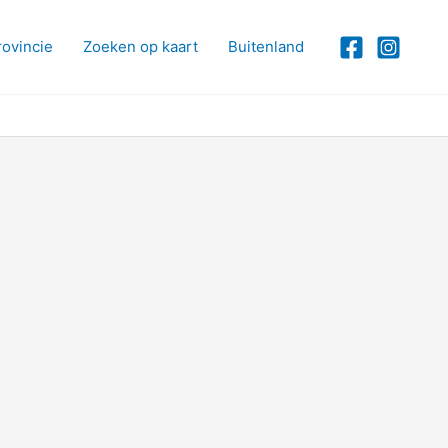
rovincie
Zoeken op kaart
Buitenland