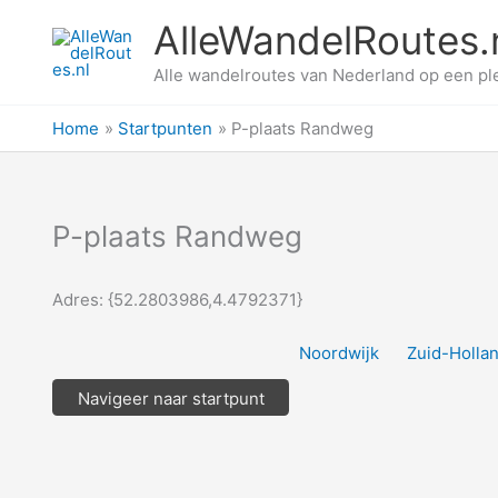
Ga
AlleWandelRoutes.
naar
de
Alle wandelroutes van Nederland op een pl
inhoud
Home
Startpunten
P-plaats Randweg
P-plaats Randweg
Adres: {52.2803986,4.4792371}
Noordwijk
Zuid-Holla
Navigeer naar startpunt