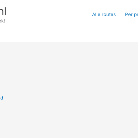
nl
Alle routes
Per p
ek!
nd