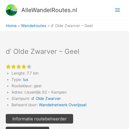
Ga
AlleWandelRoutes.nl
naar
de
inhoud
Home
Wandelroutes
d’ Olde Zwarver – Geel
d’ Olde Zwarver – Geel
4 of 5 stars
Lengte: 7.7 km
Type:
lus
Routekleur: geel
Adres: IJsseldijk 92 – Kampen
Startpunt:
d’ Olde Zwarver
Beheerd door:
Wandelnetwerk Overijssel
Informatie routebeheerder