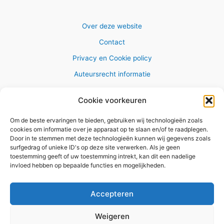
Over deze website
Contact
Privacy en Cookie policy
Auteursrecht informatie
Cookie voorkeuren
Om de beste ervaringen te bieden, gebruiken wij technologieën zoals
Copyright © 2026 AlleWandelRoutes.nl
cookies om informatie over je apparaat op te slaan en/of te raadplegen.
Door in te stemmen met deze technologieën kunnen wij gegevens zoals
surfgedrag of unieke ID's op deze site verwerken. Als je geen
toestemming geeft of uw toestemming intrekt, kan dit een nadelige
invloed hebben op bepaalde functies en mogelijkheden.
Vul hier je e-mail adres in om het
GRATIS wandelboekje te
Accepteren
ontvangen
Weigeren
✕