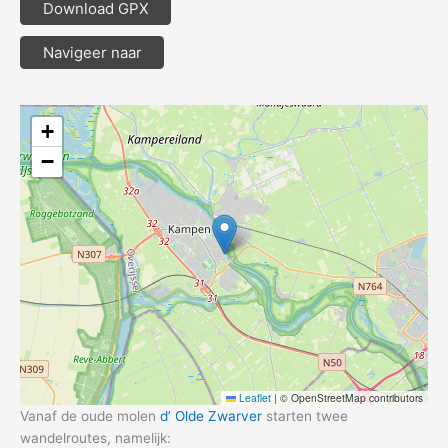
Download GPX
Navigeer naar
+
−
Leaflet
|
© OpenStreetMap contributors
Vanaf de oude molen
d’ Olde Zwarver
starten twee
wandelroutes, namelijk: