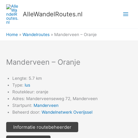
Ga
naar
AlleWandelRoutes.nl
de
inhoud
Home
Wandelroutes
Manderveen – Oranje
Manderveen – Oranje
Lengte: 5.7 km
Type:
lus
Routekleur: oranje
Adres: Manderveenseweg 72, Manderveen
Startpunt:
Manderveen
Beheerd door:
Wandelnetwerk Overijssel
Informatie routebeheerder