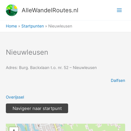
Ga
AlleWandelRoutes.nl
naar
de
inhoud
Home
Startpunten
Nieuwleusen
Nieuwleusen
Adres: Burg. Backxlaan t.o. nr. 52 – Nieuwleusen
Dalfsen
Overijssel
Navigeer naar startpunt