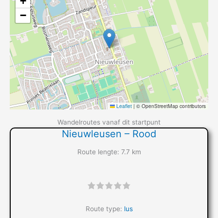
+
−
Leaflet
|
© OpenStreetMap contributors
Wandelroutes vanaf dit startpunt
Nieuwleusen – Rood
Route lengte: 7.7 km
"]
Route type:
lus