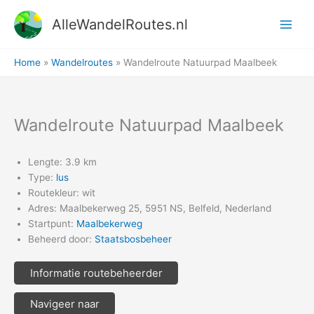
Ga
AlleWandelRoutes.nl
naar
de
inhoud
Home
Wandelroutes
Wandelroute Natuurpad Maalbeek
Wandelroute Natuurpad Maalbeek
Lengte: 3.9 km
Type:
lus
Routekleur: wit
Adres: Maalbekerweg 25, 5951 NS, Belfeld, Nederland
Startpunt:
Maalbekerweg
Beheerd door:
Staatsbosbeheer
Informatie routebeheerder
Navigeer naar