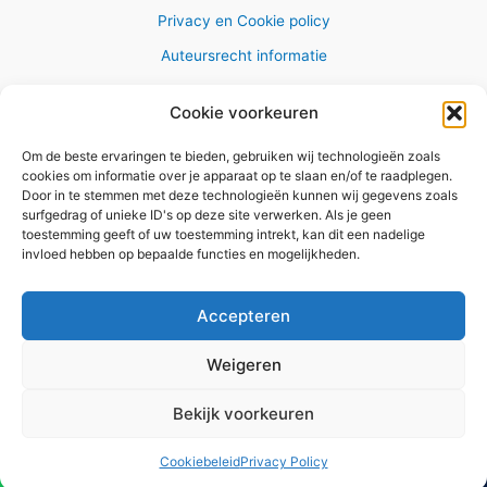
Privacy en Cookie policy
Auteursrecht informatie
Cookie voorkeuren
Om de beste ervaringen te bieden, gebruiken wij technologieën zoals
Copyright © 2026 AlleWandelRoutes.nl
cookies om informatie over je apparaat op te slaan en/of te raadplegen.
Door in te stemmen met deze technologieën kunnen wij gegevens zoals
surfgedrag of unieke ID's op deze site verwerken. Als je geen
toestemming geeft of uw toestemming intrekt, kan dit een nadelige
invloed hebben op bepaalde functies en mogelijkheden.
Vul hier je e-mail adres in om het
GRATIS wandelboekje te
Accepteren
ontvangen
Weigeren
✕
Bekijk voorkeuren
Versturen
Cookiebeleid
Privacy Policy