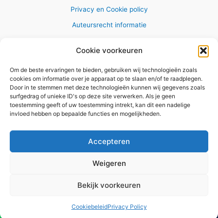
Privacy en Cookie policy
Auteursrecht informatie
Cookie voorkeuren
Om de beste ervaringen te bieden, gebruiken wij technologieën zoals
Copyright © 2026 AlleWandelRoutes.nl
cookies om informatie over je apparaat op te slaan en/of te raadplegen.
Door in te stemmen met deze technologieën kunnen wij gegevens zoals
surfgedrag of unieke ID's op deze site verwerken. Als je geen
toestemming geeft of uw toestemming intrekt, kan dit een nadelige
invloed hebben op bepaalde functies en mogelijkheden.
Vul hier je e-mail adres in om het
GRATIS wandelboekje te
Accepteren
ontvangen
Weigeren
✕
Bekijk voorkeuren
Versturen
Cookiebeleid
Privacy Policy