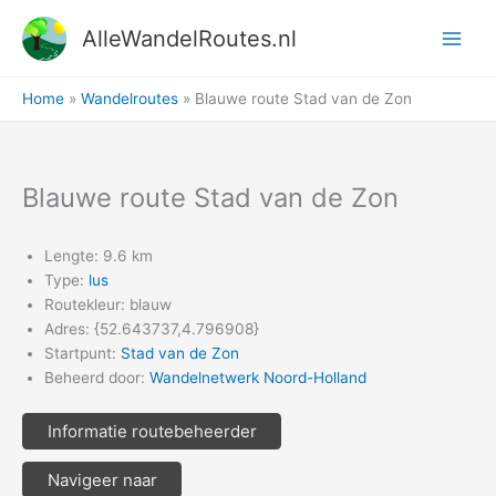
Ga
AlleWandelRoutes.nl
naar
de
inhoud
Home
Wandelroutes
Blauwe route Stad van de Zon
Blauwe route Stad van de Zon
Lengte: 9.6 km
Type:
lus
Routekleur: blauw
Adres: {52.643737,4.796908}
Startpunt:
Stad van de Zon
Beheerd door:
Wandelnetwerk Noord-Holland
Informatie routebeheerder
Navigeer naar