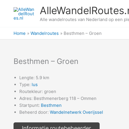
Ga
AlleWandelRoutes.
naar
de
Alle wandelroutes van Nederland op een pl
inhoud
Home
Wandelroutes
Besthmen – Groen
Besthmen – Groen
Lengte: 5.9 km
Type:
lus
Routekleur: groen
Adres: Besthmenerberg 118 – Ommen
Startpunt:
Besthmen
Beheerd door:
Wandelnetwerk Overijssel
Informatie routebeheerder