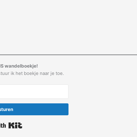
IS wandelboekje!
tuur ik het boekje naar je toe.
sturen
Built with Kit