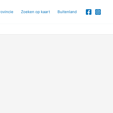
rovincie
Zoeken op kaart
Buitenland