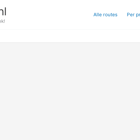
nl
Alle routes
Per p
ek!