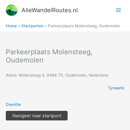
Ga
AlleWandelRoutes.nl
naar
de
inhoud
Home
Startpunten
Parkeerplaats Molensteeg, Oudemolen
Parkeerplaats Molensteeg,
Oudemolen
Adres: Molensteeg 4, 9484 TE, Oudemolen, Nederland
Tynaarlo
Drenthe
Navigeer naar startpunt