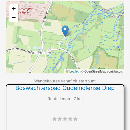
+
−
Leaflet
|
© OpenStreetMap contributors
Wandelroutes vanaf dit startpunt
Boswachterspad Oudemolense Diep
Route lengte: 7 km
"]