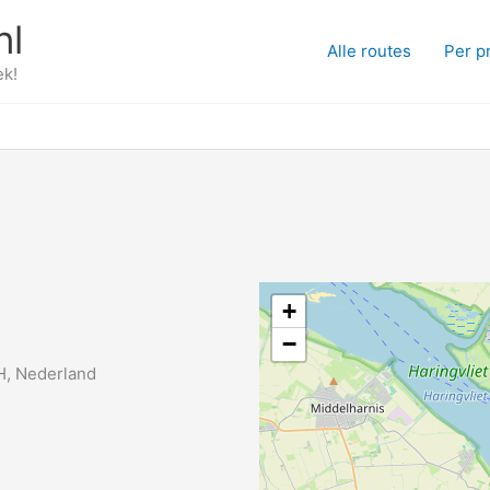
nl
Alle routes
Per p
ek!
+
−
H, Nederland