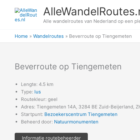
Ga
AlleWandelRoutes.
naar
de
Alle wandelroutes van Nederland op een pl
inhoud
Home
Wandelroutes
Beverroute op Tiengemeten
Beverroute op Tiengemeten
Lengte: 4.5 km
Type:
lus
Routekleur: geel
Adres: Tiengemeten 14A, 3284 BE Zuid-Beijerland, Z
Startpunt:
Bezoekerscentrum Tiengemeten
Beheerd door:
Natuurmonumenten
Informatie routebeheerder