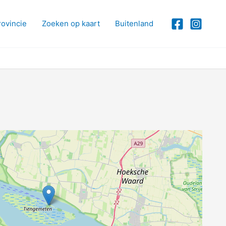
rovincie
Zoeken op kaart
Buitenland