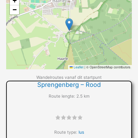
+
−
Leaflet
|
© OpenStreetMap contributors
Wandelroutes vanaf dit startpunt
Sprengenberg – Rood
Route lengte: 2.5 km
"]
Route type:
lus