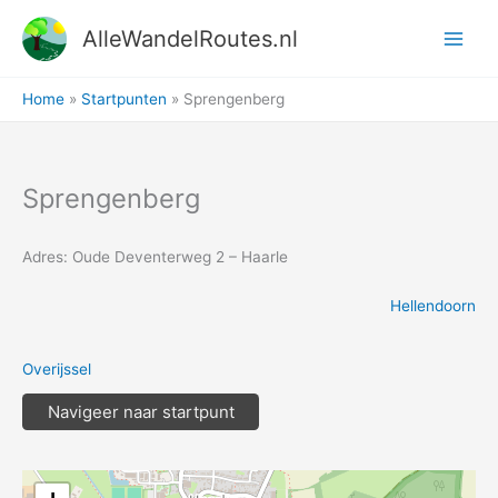
Ga
AlleWandelRoutes.nl
naar
de
inhoud
Home
Startpunten
Sprengenberg
Sprengenberg
Adres: Oude Deventerweg 2 – Haarle
Hellendoorn
Overijssel
Navigeer naar startpunt