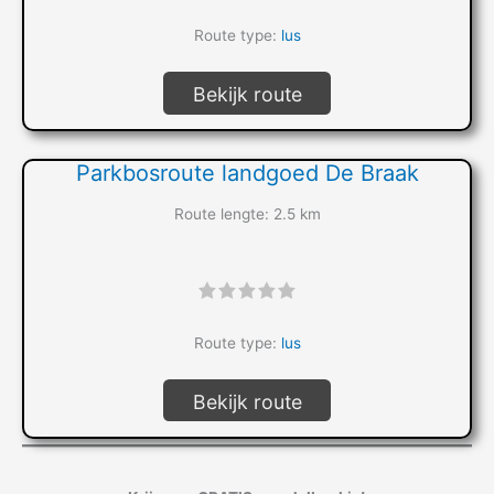
Route type:
lus
Bekijk route
Parkbosroute landgoed De Braak
Route lengte: 2.5 km
"]
Route type:
lus
Bekijk route