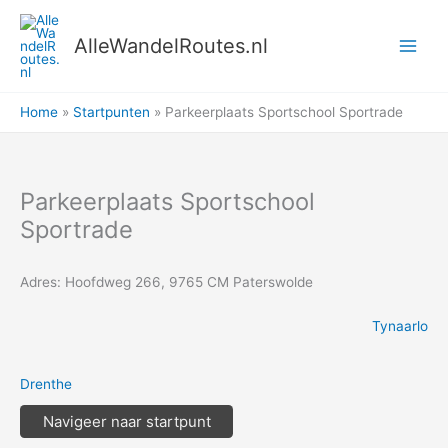
Ga
naar
AlleWandelRoutes.nl
de
inhoud
Home
Startpunten
Parkeerplaats Sportschool Sportrade
Parkeerplaats Sportschool
Sportrade
Adres: Hoofdweg 266, 9765 CM Paterswolde
Tynaarlo
Drenthe
Navigeer naar startpunt