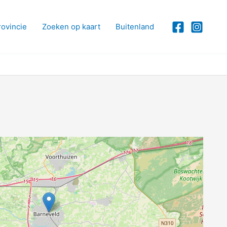
rovincie
Zoeken op kaart
Buitenland