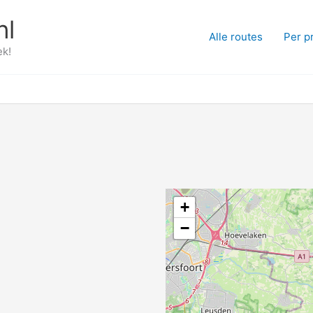
nl
Alle routes
Per p
ek!
+
−