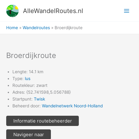
Ga
AlleWandelRoutes.nl
naar
de
inhoud
Home
Wandelroutes
Broerdijkroute
Broerdijkroute
Lengte: 14.1 km
Type:
lus
Routekleur: zwart
Adres: {52.741598,5.056788}
Startpunt:
Twisk
Beheerd door:
Wandelnetwerk Noord-Holland
Informatie routebeheerder
Navigeer naar