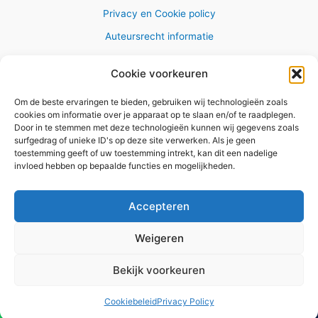
Privacy en Cookie policy
Auteursrecht informatie
Cookie voorkeuren
Om de beste ervaringen te bieden, gebruiken wij technologieën zoals
Copyright © 2026 AlleWandelRoutes.nl
cookies om informatie over je apparaat op te slaan en/of te raadplegen.
Door in te stemmen met deze technologieën kunnen wij gegevens zoals
surfgedrag of unieke ID's op deze site verwerken. Als je geen
toestemming geeft of uw toestemming intrekt, kan dit een nadelige
invloed hebben op bepaalde functies en mogelijkheden.
Vul hier je e-mail adres in om het
GRATIS wandelboekje te
Accepteren
ontvangen
Weigeren
✕
Bekijk voorkeuren
Versturen
Cookiebeleid
Privacy Policy