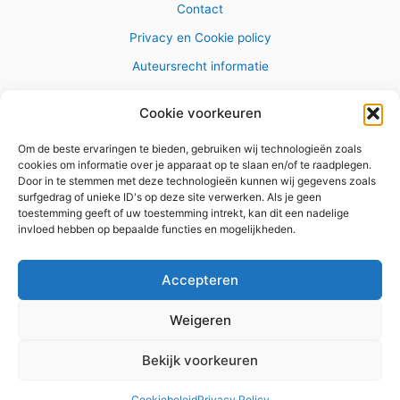
Contact
Privacy en Cookie policy
Auteursrecht informatie
Cookie voorkeuren
Om de beste ervaringen te bieden, gebruiken wij technologieën zoals
Copyright © 2026 AlleWandelRoutes.nl
cookies om informatie over je apparaat op te slaan en/of te raadplegen.
Door in te stemmen met deze technologieën kunnen wij gegevens zoals
surfgedrag of unieke ID's op deze site verwerken. Als je geen
toestemming geeft of uw toestemming intrekt, kan dit een nadelige
invloed hebben op bepaalde functies en mogelijkheden.
Vul hier je e-mail adres in om het
GRATIS wandelboekje te
Accepteren
ontvangen
Weigeren
✕
Bekijk voorkeuren
Versturen
Cookiebeleid
Privacy Policy