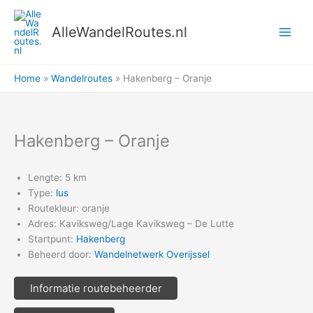
Ga
naar
AlleWandelRoutes.nl
de
inhoud
Home
Wandelroutes
Hakenberg – Oranje
Hakenberg – Oranje
Lengte: 5 km
Type:
lus
Routekleur: oranje
Adres: Kaviksweg/Lage Kaviksweg – De Lutte
Startpunt:
Hakenberg
Beheerd door:
Wandelnetwerk Overijssel
Informatie routebeheerder