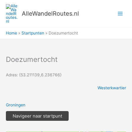
Ga
naar
AlleWandelRoutes.nl
de
inhoud
Home
Startpunten
Doezumertocht
Doezumertocht
Adres: {53.211139,6.236766}
Westerkwartier
Groningen
Navigeer naar startpunt