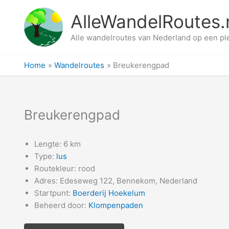
Ga
AlleWandelRoutes.
naar
de
Alle wandelroutes van Nederland op een pl
inhoud
Home
Wandelroutes
Breukerengpad
Breukerengpad
Lengte: 6 km
Type:
lus
Routekleur: rood
Adres: Edeseweg 122, Bennekom, Nederland
Startpunt:
Boerderij Hoekelum
Beheerd door:
Klompenpaden