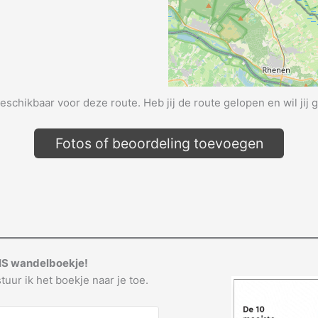
beschikbaar voor deze route. Heb jij de route gelopen en wil jij 
Fotos of beoordeling toevoegen
IS wandelboekje!
tuur ik het boekje naar je toe.