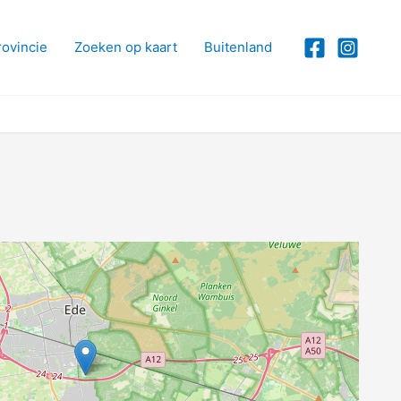
rovincie
Zoeken op kaart
Buitenland