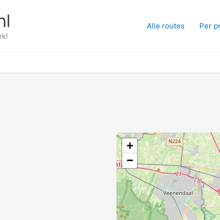
nl
Alle routes
Per p
ek!
+
−