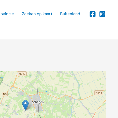
rovincie
Zoeken op kaart
Buitenland