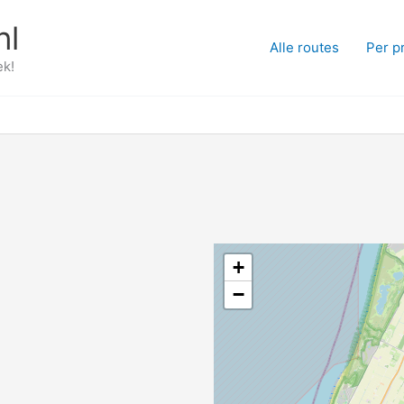
nl
Alle routes
Per p
ek!
+
−