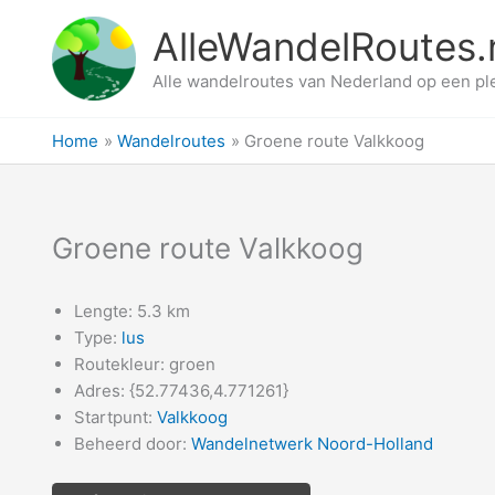
Ga
AlleWandelRoutes.
naar
de
Alle wandelroutes van Nederland op een pl
inhoud
Home
Wandelroutes
Groene route Valkkoog
Groene route Valkkoog
Lengte: 5.3 km
Type:
lus
Routekleur: groen
Adres: {52.77436,4.771261}
Startpunt:
Valkkoog
Beheerd door:
Wandelnetwerk Noord-Holland