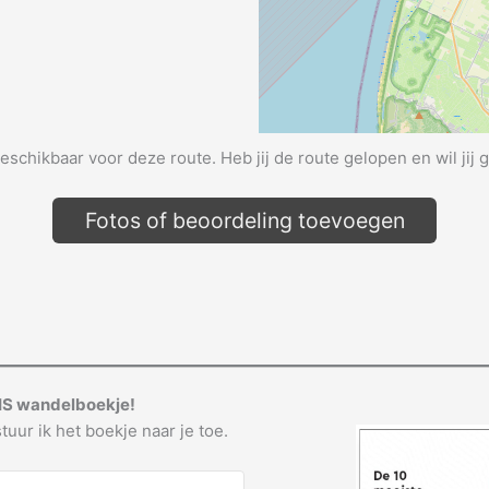
beschikbaar voor deze route. Heb jij de route gelopen en wil jij 
Fotos of beoordeling toevoegen
IS wandelboekje!
tuur ik het boekje naar je toe.