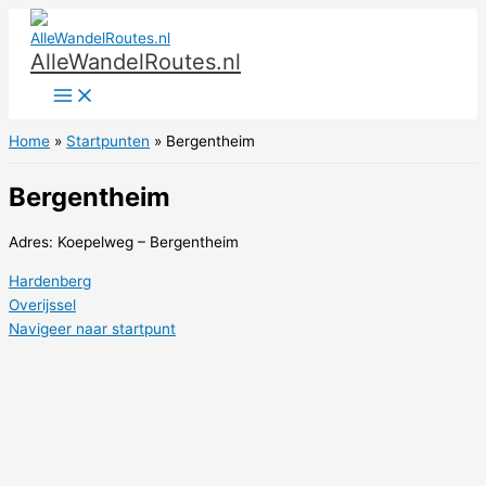
Ga
naar
AlleWandelRoutes.nl
de
inhoud
Home
Startpunten
Bergentheim
Bergentheim
Adres: Koepelweg – Bergentheim
Hardenberg
Overijssel
Navigeer naar startpunt