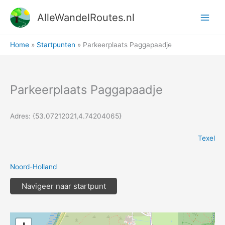
Ga
AlleWandelRoutes.nl
naar
de
inhoud
Home
Startpunten
Parkeerplaats Paggapaadje
Parkeerplaats Paggapaadje
Adres: {53.07212021,4.74204065}
Texel
Noord-Holland
Navigeer naar startpunt