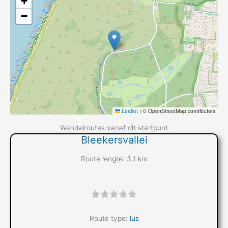
+
−
Leaflet
|
© OpenStreetMap contributors
Wandelroutes vanaf dit startpunt
Bleekersvallei
Route lengte: 3.1 km
"]
Route type:
lus