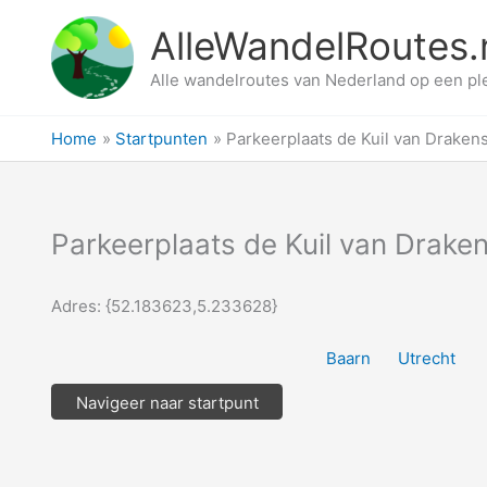
Ga
AlleWandelRoutes.
naar
de
Alle wandelroutes van Nederland op een pl
inhoud
Home
Startpunten
Parkeerplaats de Kuil van Draken
Parkeerplaats de Kuil van Drake
Adres: {52.183623,5.233628}
Baarn
Utrecht
Navigeer naar startpunt