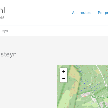
nl
Alle routes
Per p
ek!
steyn
nsteyn
+
−