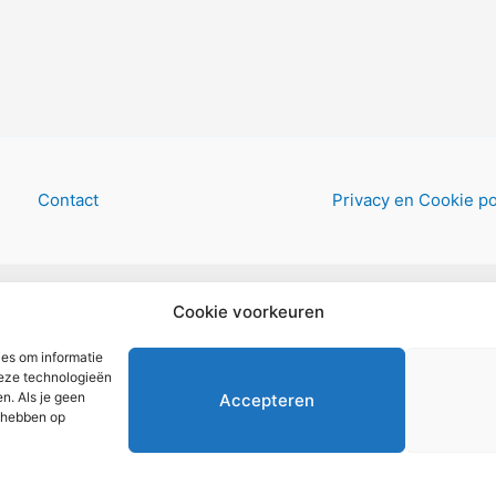
Contact
Privacy en Cookie po
Copyright © 2026 AlleWandelRoutes.nl
Cookie voorkeuren
ies om informatie
deze technologieën
n. Als je geen
Accepteren
d hebben op
 om het GRATIS wandelboekje te