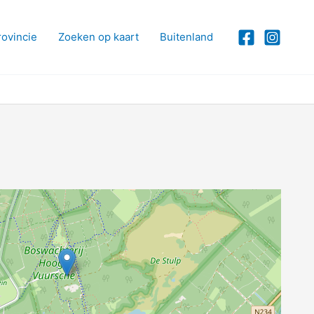
rovincie
Zoeken op kaart
Buitenland