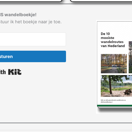
IS wandelboekje!
tuur ik het boekje naar je toe.
sturen
Built with Kit