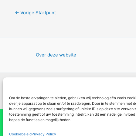
←
Vorige Startpunt
Over deze website
Om de beste ervaringen te bieden, gebruiken wij technologieën zoals cook
over je apparaat op te slaan en/of te raadplegen. Door in te stemmen met 
kunnen wij gegevens zoals surfgedrag of unieke ID's op deze site verwerke
toestemming geeft of uw toestemming intrekt, kan dit een nadelige invloe
Vul hier je e-mail adres in
bepaalde functies en mogelijkheden.
ontvangen
✕
Cookiebeleid
Privacy Policy