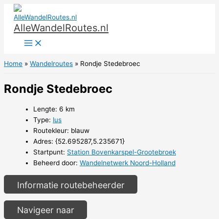
Ga
naar
AlleWandelRoutes.nl
de
inhoud
Home
Wandelroutes
Rondje Stedebroec
Rondje Stedebroec
Lengte: 6 km
Type:
lus
Routekleur: blauw
Adres: {52.695287,5.235671}
Startpunt:
Station Bovenkarspel-Grootebroek
Beheerd door:
Wandelnetwerk Noord-Holland
Informatie routebeheerder
Navigeer naar