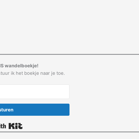
IS wandelboekje!
tuur ik het boekje naar je toe.
sturen
Built with Kit