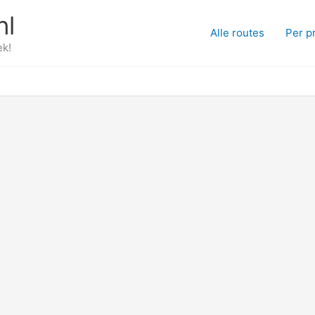
nl
Alle routes
Per p
ek!