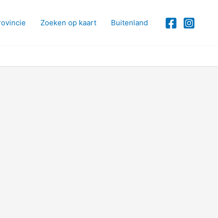
rovincie
Zoeken op kaart
Buitenland