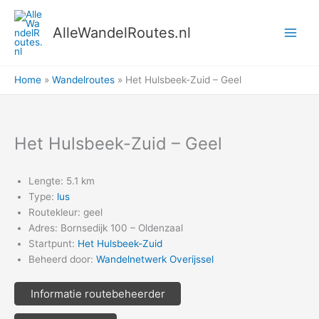
Ga
naar
AlleWandelRoutes.nl
de
inhoud
Home
Wandelroutes
Het Hulsbeek-Zuid – Geel
Het Hulsbeek-Zuid – Geel
Lengte: 5.1 km
Type:
lus
Routekleur: geel
Adres: Bornsedijk 100 – Oldenzaal
Startpunt:
Het Hulsbeek-Zuid
Beheerd door:
Wandelnetwerk Overijssel
Informatie routebeheerder