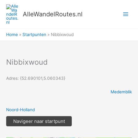
Ga
naar
AlleWandelRoutes.nl
de
inhoud
Home
Startpunten
Nibbixwoud
Nibbixwoud
Adres: {52.690101,5.060343}
Medemblik
Noord-Holland
Navigeer naar startpunt