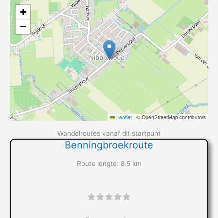
+
−
Leaflet
|
© OpenStreetMap contributors
Wandelroutes vanaf dit startpunt
Benningbroekroute
Route lengte: 8.5 km
"]