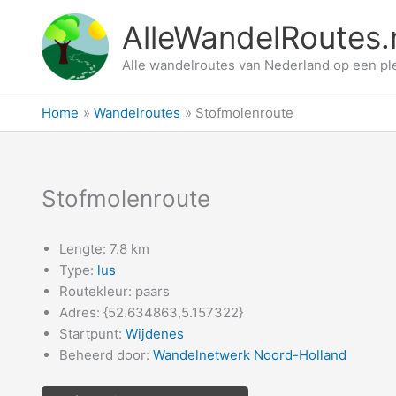
Ga
AlleWandelRoutes.
naar
de
Alle wandelroutes van Nederland op een pl
inhoud
Home
Wandelroutes
Stofmolenroute
Stofmolenroute
Lengte: 7.8 km
Type:
lus
Routekleur: paars
Adres: {52.634863,5.157322}
Startpunt:
Wijdenes
Beheerd door:
Wandelnetwerk Noord-Holland