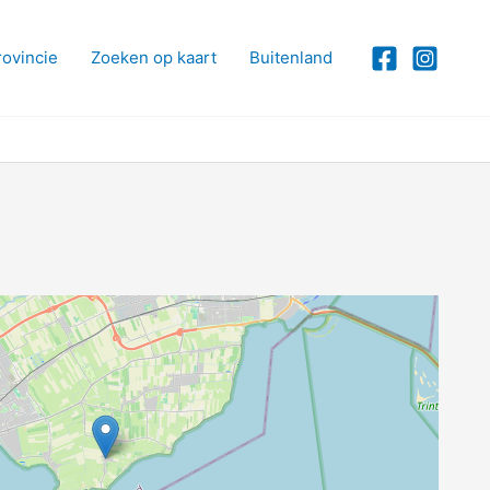
rovincie
Zoeken op kaart
Buitenland