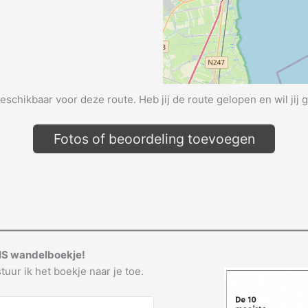
beschikbaar voor deze route. Heb jij de route gelopen en wil jij 
Fotos of beoordeling toevoegen
IS wandelboekje!
tuur ik het boekje naar je toe.