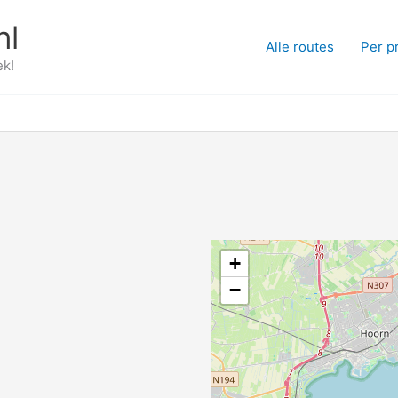
nl
Alle routes
Per p
ek!
+
−