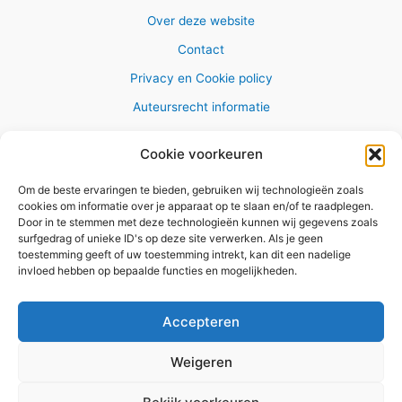
Over deze website
Contact
Privacy en Cookie policy
Auteursrecht informatie
Cookie voorkeuren
Om de beste ervaringen te bieden, gebruiken wij technologieën zoals
Copyright © 2026 AlleWandelRoutes.nl
cookies om informatie over je apparaat op te slaan en/of te raadplegen.
Door in te stemmen met deze technologieën kunnen wij gegevens zoals
surfgedrag of unieke ID's op deze site verwerken. Als je geen
toestemming geeft of uw toestemming intrekt, kan dit een nadelige
invloed hebben op bepaalde functies en mogelijkheden.
Vul hier je e-mail adres in om het
GRATIS wandelboekje te
Accepteren
ontvangen
Weigeren
✕