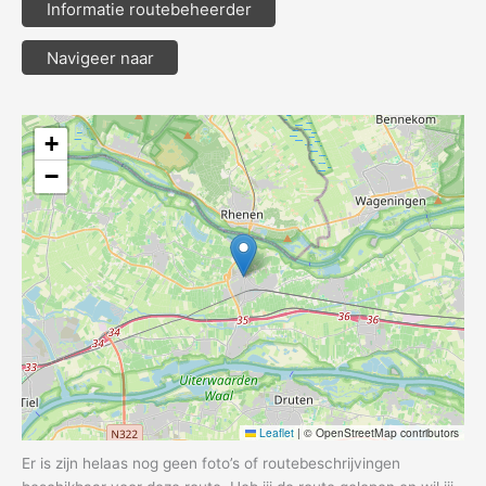
Informatie routebeheerder
Navigeer naar
+
−
Leaflet
|
© OpenStreetMap contributors
Er is zijn helaas nog geen foto’s of routebeschrijvingen