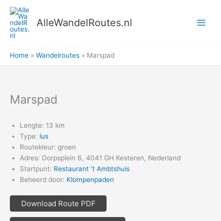
Ga
naar
AlleWandelRoutes.nl
de
inhoud
Home
Wandelroutes
Marspad
Marspad
Lengte: 13 km
Type:
lus
Routekleur: groen
Adres: Dorpsplein 6, 4041 GH Kesteren, Nederland
Startpunt:
Restaurant ’t Ambtshuis
Beheerd door:
Klompenpaden
Download Route PDF