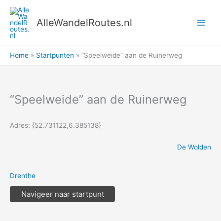
Ga
naar
AlleWandelRoutes.nl
de
inhoud
Home
Startpunten
“Speelweide” aan de Ruinerweg
“Speelweide” aan de Ruinerweg
Adres: {52.731122,6.385138}
De Wolden
Drenthe
Navigeer naar startpunt