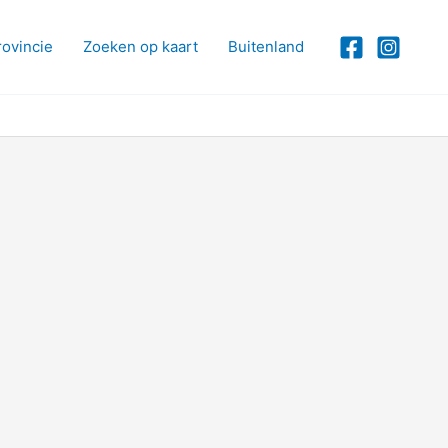
rovincie
Zoeken op kaart
Buitenland