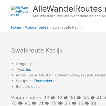
Ga
AlleWandelRoutes.
naar
de
Alle wandelroutes van Nederland op een pl
inhoud
Home
Wandelroutes
Swalkroute Katlijk
Swalkroute Katlijk
Lengte: 11 km
Type:
lus
Adres: Kerkelaan, Katlijk, Heerenveen, Fryslân, Nede
Startpunt:
Thomaskerk
Beheerd door:
Knooppunten: 13 🡆 12 🡆 10 🡆 35 🡆 40 
70 🡆 80 🡆 21 🡆 22 🡆 23 🡆 15 🡆 13