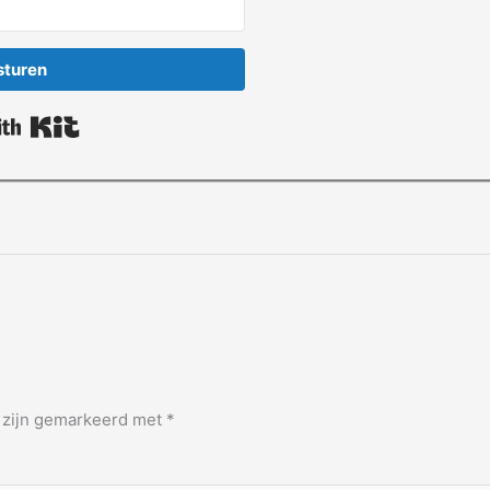
sturen
Built with Kit
n zijn gemarkeerd met
*