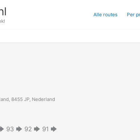
nl
Alle routes
Per p
ek!
rland, 8455 JP, Nederland
 93 🡆 92 🡆 91 🡆