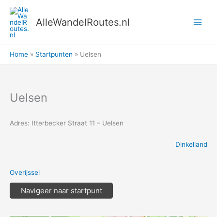
Ga
naar
AlleWandelRoutes.nl
de
inhoud
Home
Startpunten
Uelsen
Uelsen
Adres: Itterbecker Straat 11 – Uelsen
Dinkelland
Overijssel
Navigeer naar startpunt