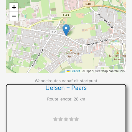
+
−
Leaflet
|
© OpenStreetMap contributors
Wandelroutes vanaf dit startpunt
Uelsen – Paars
Route lengte: 28 km
"]