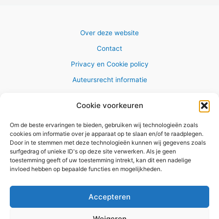
Over deze website
Contact
Privacy en Cookie policy
Auteursrecht informatie
Cookie voorkeuren
Om de beste ervaringen te bieden, gebruiken wij technologieën zoals
Copyright © 2026 AlleWandelRoutes.nl
cookies om informatie over je apparaat op te slaan en/of te raadplegen.
Door in te stemmen met deze technologieën kunnen wij gegevens zoals
surfgedrag of unieke ID's op deze site verwerken. Als je geen
toestemming geeft of uw toestemming intrekt, kan dit een nadelige
invloed hebben op bepaalde functies en mogelijkheden.
Vul hier je e-mail adres in om het
GRATIS wandelboekje te
Accepteren
ontvangen
Weigeren