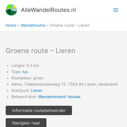
Ga
AlleWandelRoutes.nl
naar
de
inhoud
Home
Wandelroutes
Groene route – Lieren
Groene route – Lieren
Lengte: 9.3 km
Type:
lus
Routekleur: groen
Adres: Tullekensmolenweg 75, 7364 BA Lieren, Nederland
Startpunt:
Lieren
Beheerd door:
Wandelnetwerk Veluwe
Informatie routebeheerder
Navigeer naar