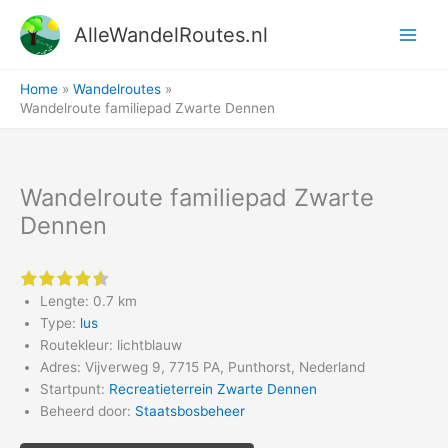
Ga
AlleWandelRoutes.nl
naar
de
inhoud
Home
Wandelroutes
Wandelroute familiepad Zwarte Dennen
Wandelroute familiepad Zwarte
Dennen
4.5 of 5 stars
Lengte: 0.7 km
Type:
lus
Routekleur: lichtblauw
Adres: Vijverweg 9, 7715 PA, Punthorst, Nederland
Startpunt:
Recreatieterrein Zwarte Dennen
Beheerd door:
Staatsbosbeheer